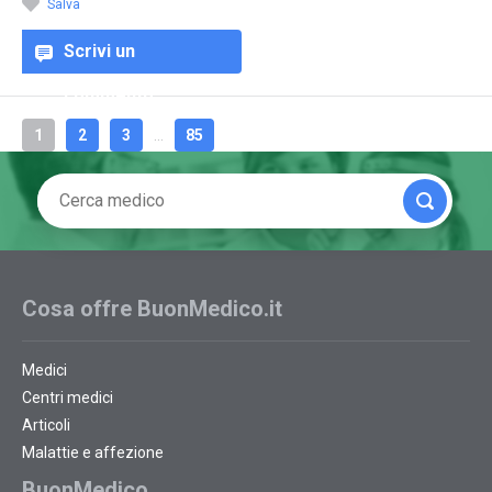
Salva
Scrivi un
commento
1
2
3
...
85
Cosa offre BuonMedico.it
Medici
Centri medici
Articoli
Malattie e affezione
BuonMedico