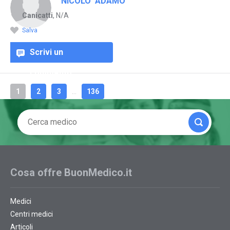
NICOLO' ADAMO
Canicatti
, N/A
Salva
Scrivi un
commento
1
2
3
...
136
Cosa offre BuonMedico.it
Medici
Centri medici
Articoli