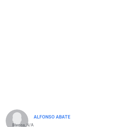
ALFONSO ABATE
Bivona
, N/A