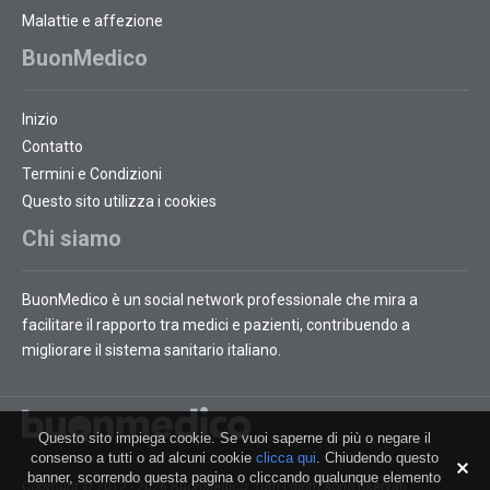
Malattie e affezione
BuonMedico
Inizio
Contatto
Termini e Condizioni
Questo sito utilizza i cookies
Chi siamo
BuonMedico è un social network professionale che mira a
facilitare il rapporto tra medici e pazienti, contribuendo a
migliorare il sistema sanitario italiano.
Questo sito impiega cookie. Se vuoi saperne di più o negare il
consenso a tutti o ad alcuni cookie
clicca qui
. Chiudendo questo
banner, scorrendo questa pagina o cliccando qualunque elemento
Copyright © 2012 - 2026 BuonMedico. Tutti i diritti sono riservati