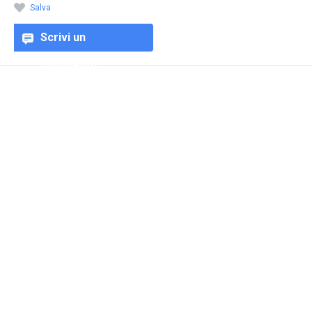
Salva
Scrivi un
commento