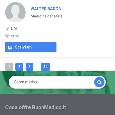
WALTER BARONI
Medicina generale
N/A
Salva
Scrivi un
commento
1
2
3
...
34
Cosa offre BuonMedico.it