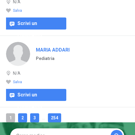
N/A
Salva
Scrivi un
commento
MARIA ADDARI
Pediatria
N/A
Salva
Scrivi un
commento
1
2
3
...
254