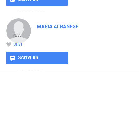
commento
MARIA ALBANESE
N/A
Salva
Scrivi un
commento