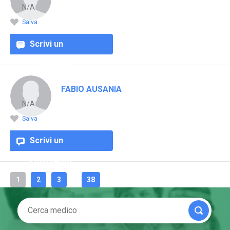
N/A
Salva
Scrivi un
commento
FABIO AUSANIA
N/A
Salva
Scrivi un
commento
1
2
3
...
38