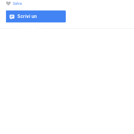
Salva
Scrivi un
commento