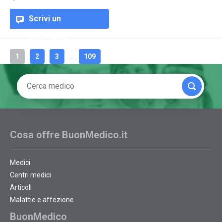
Scrivi un
commento
1
2
3
...
109
Cosa offre BuonMedico.it
Medici
Centri medici
Articoli
Malattie e affezione
BuonMedico