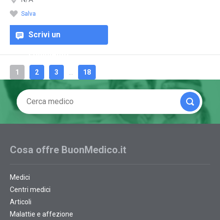
Salva
Scrivi un
commento
1
2
3
...
18
Cosa offre BuonMedico.it
Medici
Centri medici
Articoli
Malattie e affezione