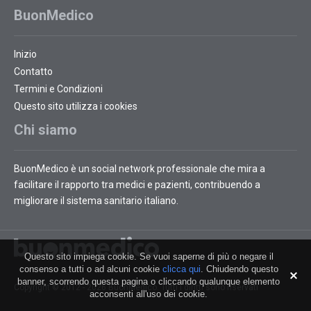
BuonMedico
Inizio
Contatto
Termini e Condizioni
Questo sito utilizza i cookies
Chi siamo
BuonMedico è un social network professionale che mira a
facilitare il rapporto tra medici e pazienti, contribuendo a
migliorare il sistema sanitario italiano.
Questo sito impiega cookie. Se vuoi saperne di più o negare il
consenso a tutti o ad alcuni cookie
clicca qui
. Chiudendo questo
banner, scorrendo questa pagina o cliccando qualunque elemento
Copyright © 2012 - 2026 BuonMedico. Tutti i diritti sono riservati
acconsenti all'uso dei cookie.