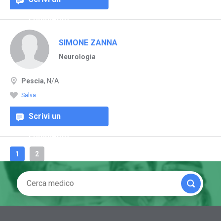
commento
SIMONE ZANNA
Neurologia
Pescia
, N/A
Salva
Scrivi un
commento
1
2