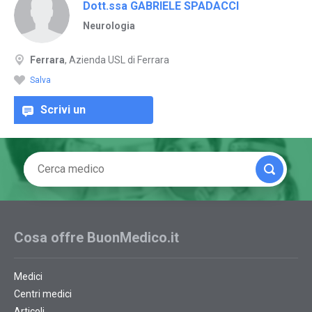
Dott.ssa GABRIELE SPADACCI
Neurologia
Ferrara
, Azienda USL di Ferrara
Salva
Scrivi un
commento
Cosa offre BuonMedico.it
Medici
Centri medici
Articoli