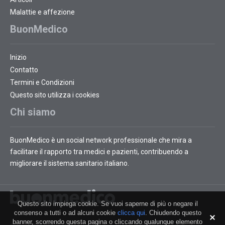
Malattie e affezione
BuonMedico
Inizio
Contatto
Termini e Condizioni
Questo sito utilizza i cookies
Chi siamo
BuonMedico è un social network professionale che mira a
facilitare il rapporto tra medici e pazienti, contribuendo a
migliorare il sistema sanitario italiano.
Questo sito impiega cookie. Se vuoi saperne di più o negare il
consenso a tutti o ad alcuni cookie
clicca qui
. Chiudendo questo
banner, scorrendo questa pagina o cliccando qualunque elemento