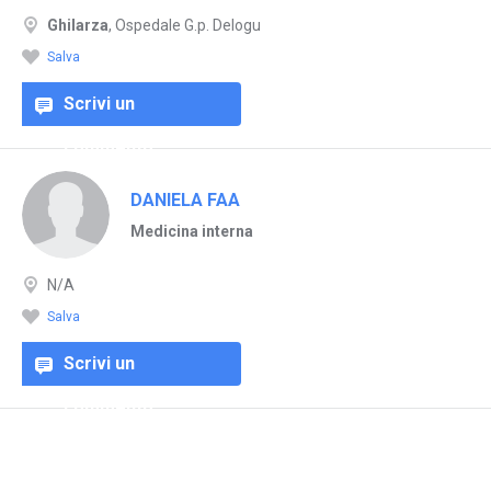
Ghilarza
, Ospedale G.p. Delogu
Salva
Scrivi un
commento
DANIELA FAA
Medicina interna
N/A
Salva
Scrivi un
commento