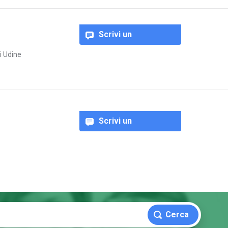
Scrivi un
commento
i Udine
Scrivi un
commento
Cerca