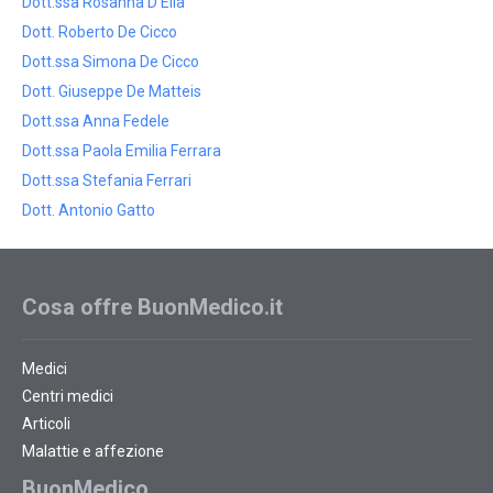
Dott.ssa Rosanna D'Elia
Dott. Roberto De Cicco
Dott.ssa Simona De Cicco
Dott. Giuseppe De Matteis
Dott.ssa Anna Fedele
Dott.ssa Paola Emilia Ferrara
Dott.ssa Stefania Ferrari
Dott. Antonio Gatto
Cosa offre BuonMedico.it
Medici
Centri medici
Articoli
Malattie e affezione
BuonMedico