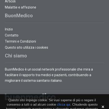
Articoli
Malattie e affezione
BuonMedico
Inizio
Contatto
Termini e Condizioni
Questo sito utilizza i cookies
Chi siamo
BuonMedico è un social network professionale che mira a
facilitare il rapporto tra medici e pazienti, contribuendo a
migliorare il sistema sanitario italiano.
Questo sito impiega cookie. Se vuoi saperne di più o negare il
consenso a tutti o ad alcuni cookie
clicca qui
. Chiudendo questo
banner, scorrendo questa pagina o cliccando qualunque elemento