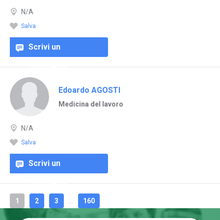
N/A
Salva
Scrivi un
commento
Edoardo AGOSTI
Medicina del lavoro
N/A
Salva
Scrivi un
commento
1
2
3
...
160