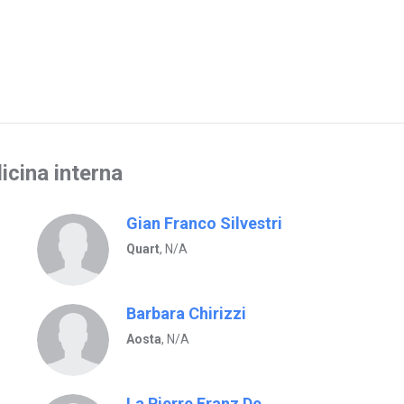
icina interna
Gian Franco Silvestri
Quart
, N/A
Barbara Chirizzi
Aosta
, N/A
La Pierre Franz De