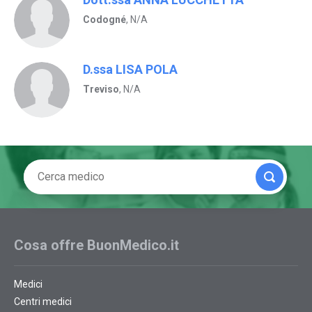
Codogné
, N/A
D.ssa LISA POLA
Treviso
, N/A
Cosa offre BuonMedico.it
Medici
Centri medici