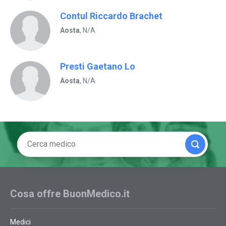
Contul Riccardo Brachet
Aosta
, N/A
Presti Gaetano Lo
Aosta
, N/A
Cosa offre BuonMedico.it
Medici